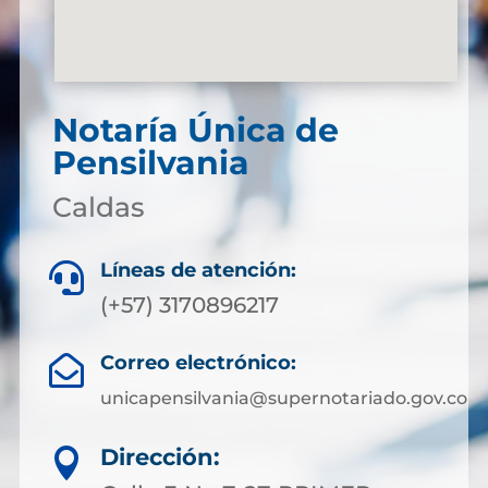
Notaría Única de
Pensilvania
Caldas
Líneas de atención:

(+57) 3170896217
Correo electrónico:

unicapensilvania@supernotariado.gov.co
Dirección:
