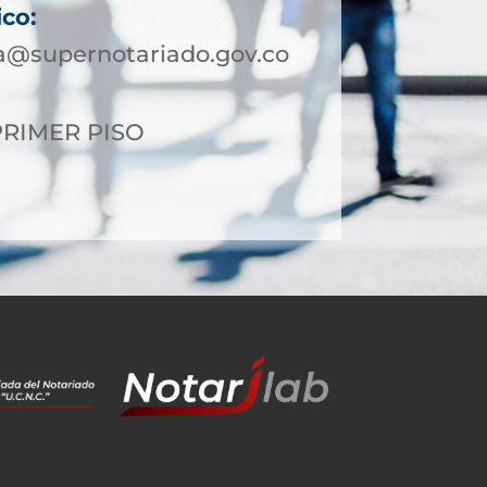
ico:
a@supernotariado.gov.co
 PRIMER PISO