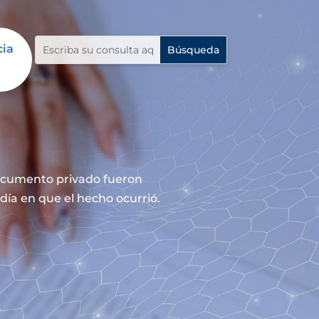
cia
documento privado fueron
día en que el hecho ocurrió.