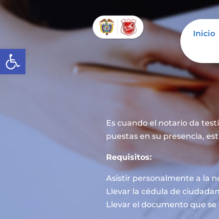
Inicio
Abrir barra de herramientas
Es cuando el notario da tes
puestas en su presencia, est
Requisitos:
Asistir personalmente a la n
Llevar la cédula de ciudadan
Llevar el documento que se 