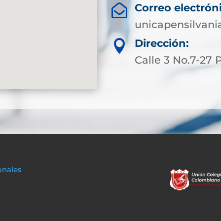
Correo electrón

unicapensilvani
Dirección:

Calle 3 No.7-27
onales