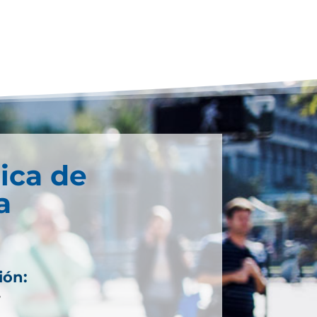
ica de
a
ión:
7