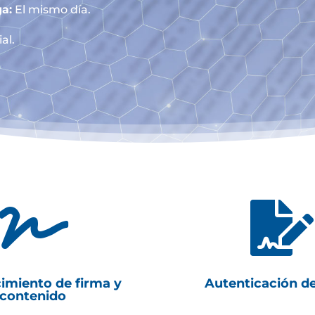
a:
El mismo día.
al.


imiento de firma y
Autenticación d
contenido