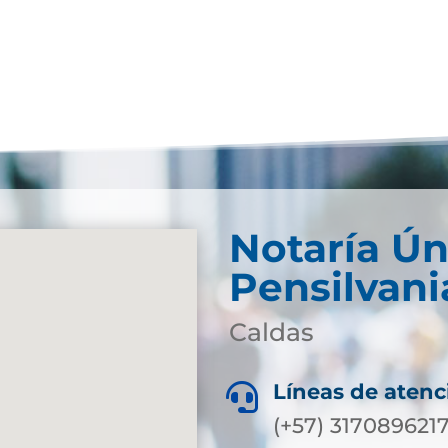
Notaría Ún
Pensilvani
Caldas
Líneas de atenc

(+57) 317089621