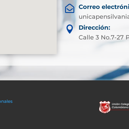
Correo electrón

unicapensilvani
Dirección:

Calle 3 No.7-27
onales