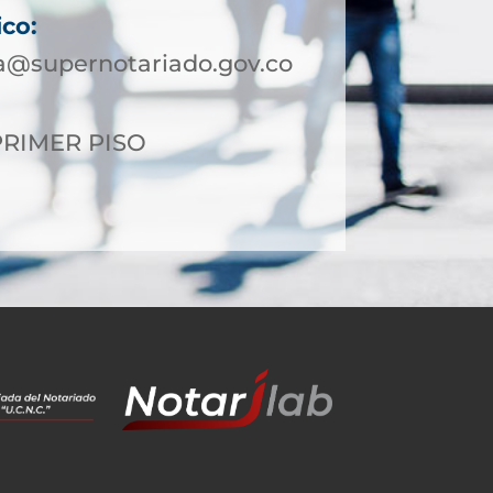
ico:
a@supernotariado.gov.co
 PRIMER PISO