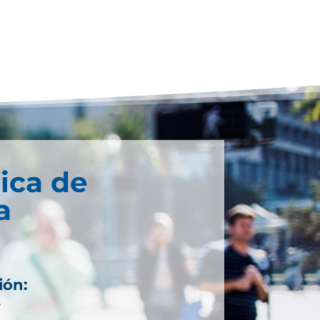
ica de
a
ión:
7