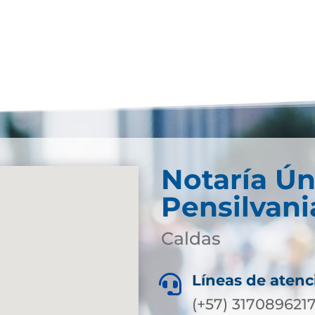
Notaría Ún
Pensilvani
Caldas
Líneas de atenc

(+57) 317089621