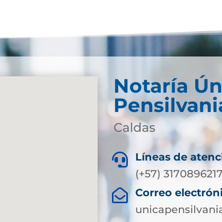
Notaría Ún
Pensilvani
Caldas
Líneas de atenc

(+57) 317089621
Correo electrón

unicapensilvani