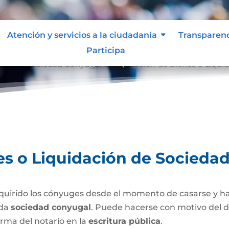
Atención y servicios a la ciudadanía
Transparen
Participa
ción de Sociedad Conyugal
Separación de Bienes o Liqui
9
es o Liquidación de Socieda
uirido los cónyuges desde el momento de casarse y h
ada
sociedad conyugal
. Puede hacerse con motivo del d
irma del notario en la
escritura pública
.