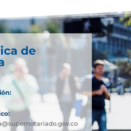
ica de
a
ión:
7
ico:
a@supernotariado.gov.co