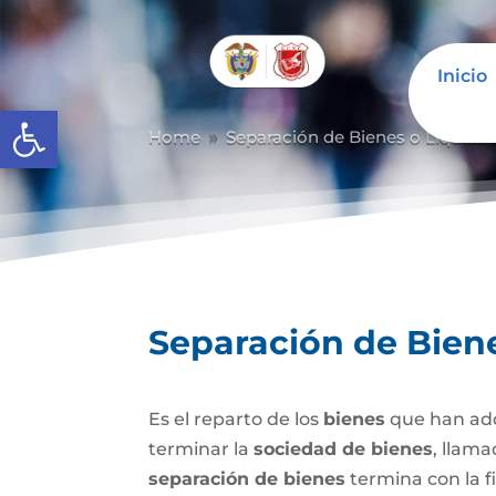
Inicio
Abrir barra de herramientas
Home
Separación de Bienes o Liquida
9
Separación de Bien
Es el reparto de los
bienes
que han adq
terminar la
sociedad de bienes
, llam
separación de bienes
termina con la f