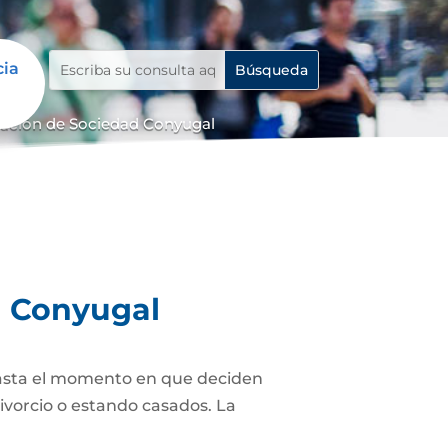
cia
dación de Sociedad Conyugal
d Conyugal
asta el momento en que deciden
ivorcio o estando casados. La