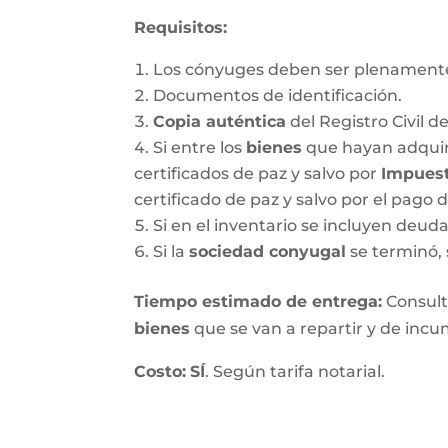
Requisitos:
Los cónyuges deben ser plenamente
Documentos de identificación.
Copia auténtica
del Registro Civil d
Si entre los
bienes
que hayan adquir
certificados de paz y salvo por
Impuest
certificado de paz y salvo por el pago 
Si en el inventario se incluyen deu
Si la
sociedad conyugal
se terminó, 
T
iempo estimado de entrega
:
Consulte
bienes
que se van a repartir y de incum
Costo:
SÍ
. Según tarifa notarial.