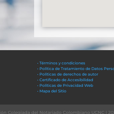
• Términos y condiciones
• Política de Tratamiento de Datos Pers
• Políticas de derechos de autor
• Certificado de Accesibilidad
• Políticas de Privacidad Web
• Mapa del Sitio
ón Colegiada del Notariado Colombiano UCNC | 20