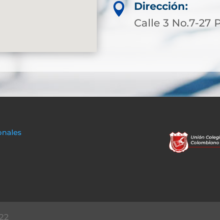
Dirección:

Calle 3 No.7-27
onales
22