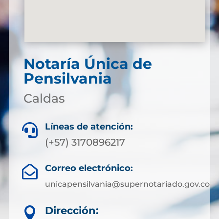
Notaría Única de
Pensilvania
Caldas
Líneas de atención:

(+57) 3170896217
Correo electrónico:

unicapensilvania@supernotariado.gov.co
Dirección:
