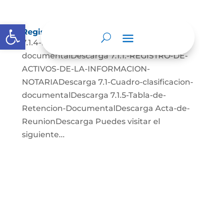
Abrir barra de herramientas
Registros de activos de información
7.1.4-Programa-de-gestion-
documentalDescarga 7.1.1.-REGISTRO-DE-
ACTIVOS-DE-LA-INFORMACION-
NOTARIADescarga 7.1-Cuadro-clasificacion-
documentalDescarga 7.1.5-Tabla-de-
Retencion-DocumentalDescarga Acta-de-
ReunionDescarga Puedes visitar el
siguiente...