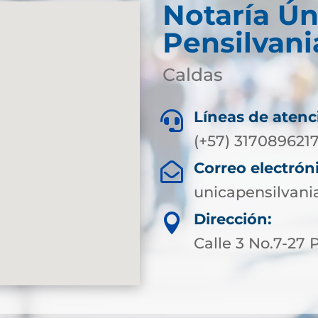
Notaría Ún
Pensilvani
Caldas
Líneas de atenc

(+57) 317089621
Correo electrón

unicapensilvani
Dirección:

Calle 3 No.7-27