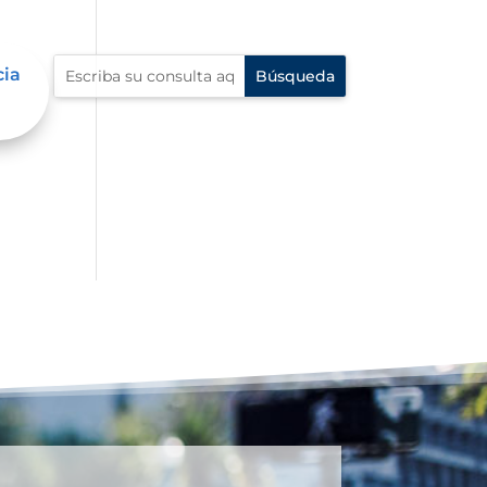
cia
 en