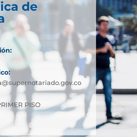
ica de
a
ión:
7
ico:
a@supernotariado.gov.co
 PRIMER PISO