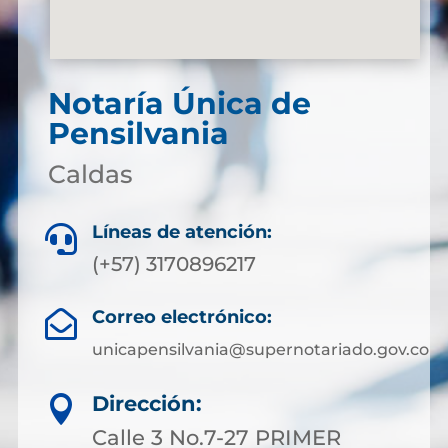
Notaría Única de
Pensilvania
Caldas
Líneas de atención:

(+57) 3170896217
Correo electrónico:

unicapensilvania@supernotariado.gov.co
Dirección:

Calle 3 No.7-27 PRIMER