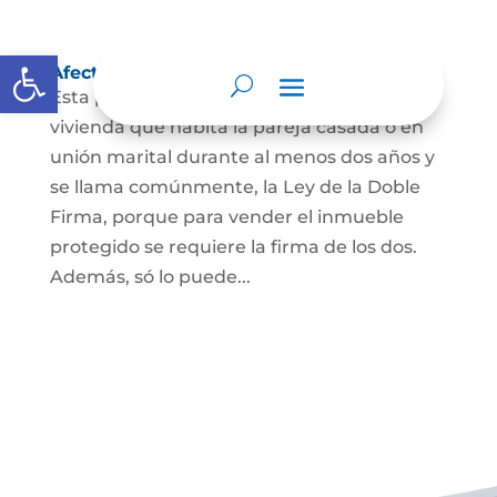
Abrir barra de herramientas
Afectación a Vivienda familiar
Esta protección la ordena la ley sobre la
vivienda que habita la pareja casada o en
unión marital durante al menos dos años y
se llama comúnmente, la Ley de la Doble
Firma, porque para vender el inmueble
protegido se requiere la firma de los dos.
Además, só lo puede...