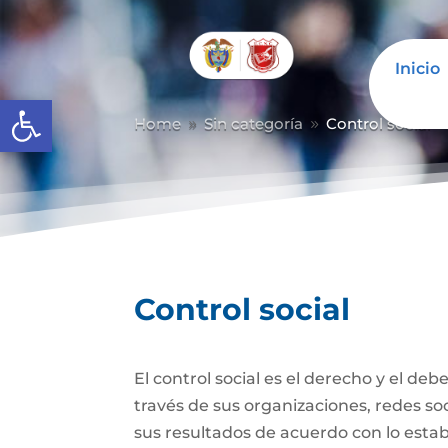
Inicio
Abrir barra de herramientas
Home
Sin categoría
Control social
9
9
Control social
El control social es el derecho y el de
través de sus organizaciones, redes soci
sus resultados de acuerdo con lo establ