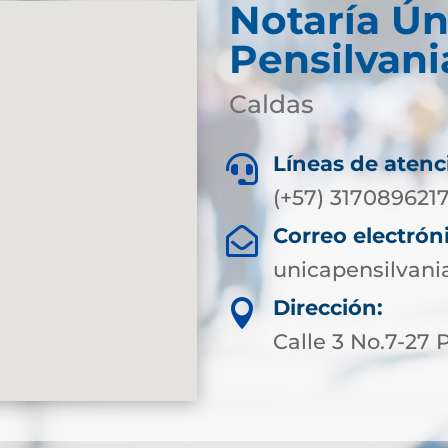
Notaría Ún
Pensilvani
Caldas
Líneas de atenc

(+57) 317089621
Correo electrón

unicapensilvani
Dirección:

Calle 3 No.7-27