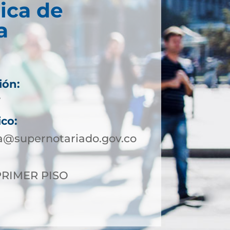
ica de
a
ión:
7
ico:
a@supernotariado.gov.co
 PRIMER PISO