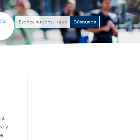
cia
o a
ca y
de