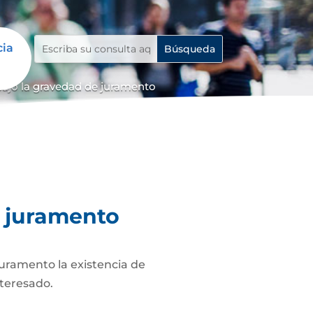
cia
bajo la gravedad de juramento
e juramento
juramento la existencia de
nteresado.