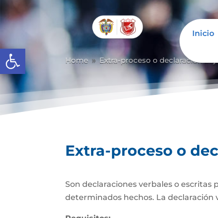
Inicio
Abrir barra de herramientas
Home
Extra-proceso o declaración baj
9
Extra-proceso o dec
Son declaraciones verbales o escritas 
determinados hechos. La declaración verb