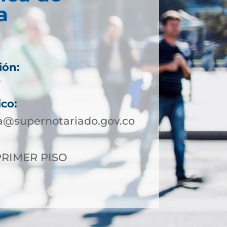
a
ión:
7
ico:
a@supernotariado.gov.co
 PRIMER PISO