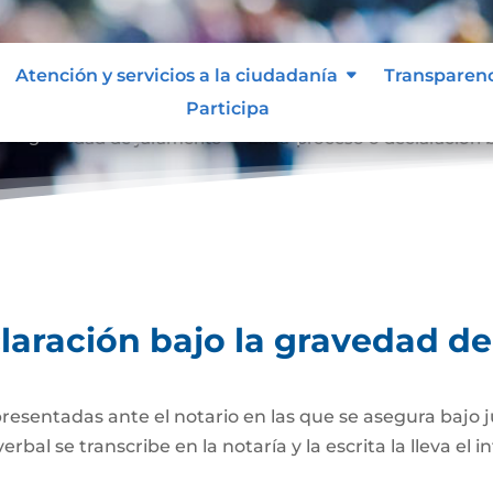
Atención y servicios a la ciudadanía
Transparen
Participa
o la gravedad de juramento
Extra-proceso o declaración 
9
laración bajo la gravedad d
presentadas ante el notario en las que se asegura bajo 
al se transcribe en la notaría y la escrita la lleva el i