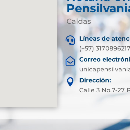
Pensilvani
Caldas
Líneas de atenc

(+57) 317089621
Correo electrón

unicapensilvani
Dirección:

Calle 3 No.7-27