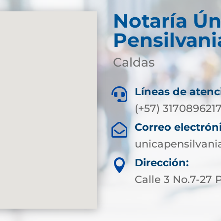
Notaría Ún
Pensilvani
Caldas
Líneas de atenc

(+57) 317089621
Correo electrón

unicapensilvani
Dirección:

Calle 3 No.7-27