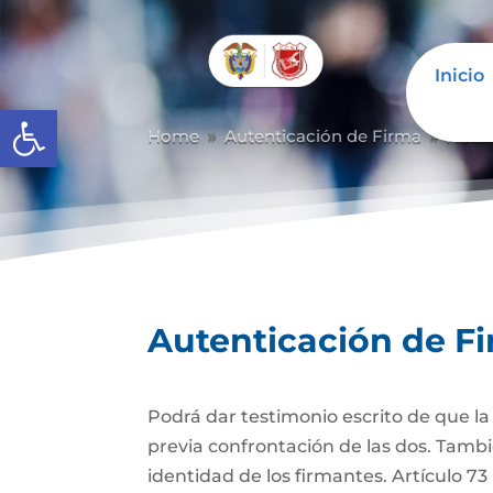
Inicio
Abrir barra de herramientas
Home
Autenticación de Firma
Auten
9
9
Autenticación de F
Podrá dar testimonio escrito de que l
previa confrontación de las dos. Tambi
identidad de los firmantes. Artículo 7