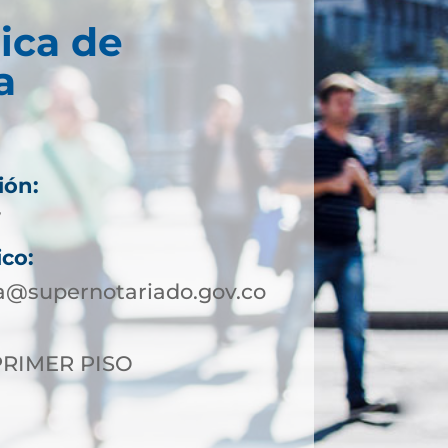
ica de
a
ión:
7
ico:
a@supernotariado.gov.co
 PRIMER PISO