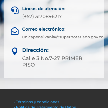
Líneas de atención:

(+57) 3170896217
Correo electrónico:

unicapensilvania@supernotariado.gov.co
Dirección:

Calle 3 No.7-27 PRIMER
PISO
• Términos y condiciones
• Política de Tratamiento de Datos