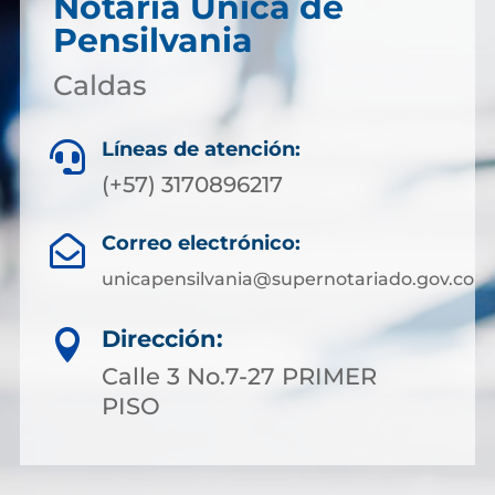
Notaría Única de
Pensilvania
Caldas
Líneas de atención:

(+57) 3170896217
Correo electrónico:

unicapensilvania@supernotariado.gov.co
Dirección:

Calle 3 No.7-27 PRIMER
PISO